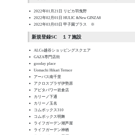
2022年01月21日 リピカ羽曳野
2022年02月01日 HULIC &New GINZA8
2022年03月03日 甲子園プラス ※
新規登録SC １７施設
ALCo越谷ショッピングスクエア
GAZA専門店街
gooday place
Uomachi Hikari Terrace
アーバス南千里
アクロスプラザ伊勢原
アピタパワー岩倉店
カリーノ下通
カリーノ玉名
コムボックス310
コムボックス明舞
ライフガーデン潮芦屋
ライフガーデン神栖